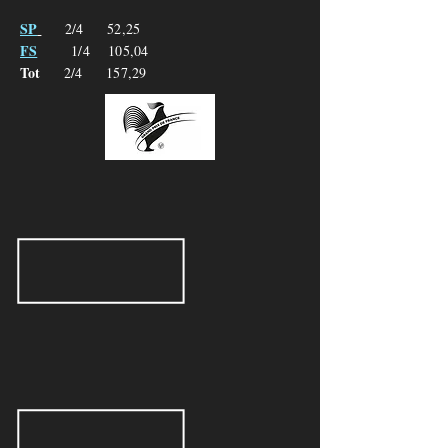
SP
2/4 52,25
FS
1/4 105,04
Tot
2/4
157,29