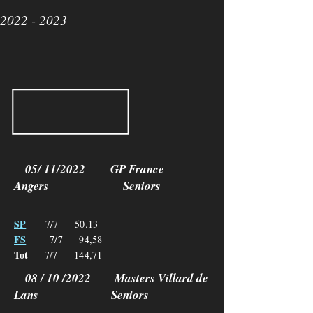
2022 - 2023
05/ 11/2022 GP France
Angers Seniors
SP
7
/7 50.13
FS
7/7 94,58
Tot
7/7 144,71
08 / 10 /2022 Masters Villard de
Lans Seniors