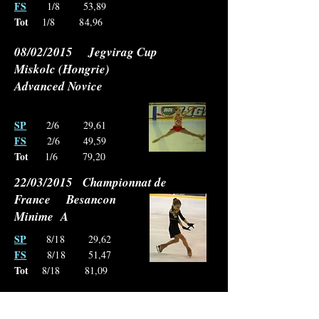
FS
1/8 53,89
Tot
1/8 84,96
08/02/2015 Jegvirag Cup
Miskolc (Hongrie)
Advanced Novice
SP
2/6 29,61
FS
2/6 49,59
Tot
1/6 79,20
22/03/2015 Championnat de
France Besancon
Minime A
SP
8/18 29,62
FS
8/18 51,47
Tot
8/18 81,09
29/03/2015 Championnat de
France Nantes