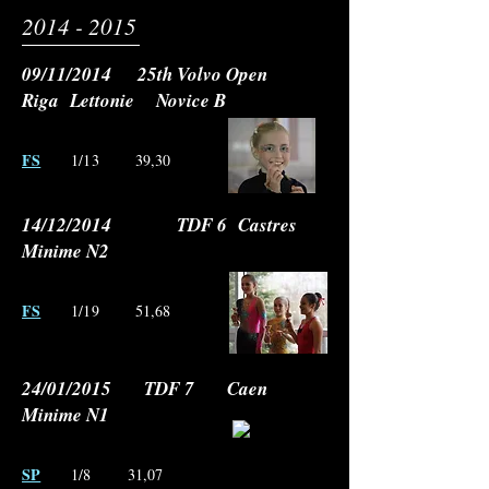
2014 - 2015
09/11/2014 25th Volvo Open
Riga Lettonie Novice B
FS
1/13 39,30
14/12/2014 TDF 6 Castres
Minime N2
FS
1/19 51,68
24/01/2015 TDF 7 Caen
Minime N1
SP
1/8 31,07